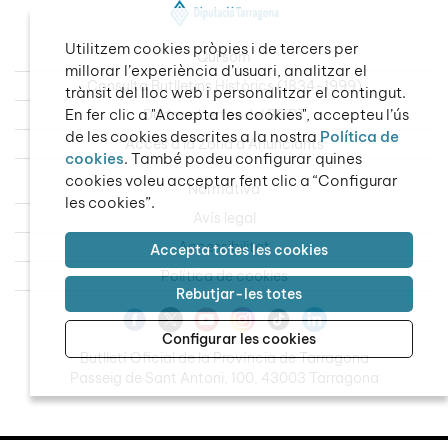
Utilitzem cookies pròpies i de tercers per
Qui som
millorar l’experiència d’usuari, analitzar el
Consulta Butlletins Històrics (1834-1999)
trànsit del lloc web i personalitzar el contingut.
En fer clic a "Accepta les cookies", accepteu l’ús
Dades obertes del BOPT
de les cookies descrites a la nostra
Política de
Accés a la Zona d’Anunciants
cookies
. També podeu configurar quines
cookies voleu acceptar fent clic a “Configurar
Normativa
les cookies”.
Avís legal
Accessibilitat
Accepta totes les cookies
Política de cookies
Rebutjar-les totes
Configurar les cookies
Butlletí Oficial de la Província de Tarragona
Passeig de Sant Antoni, 100, 43003 Tarragona