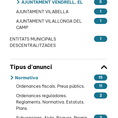
AJUNTAMENT VENDRELL, EL
5
AJUNTAMENT VILABELLA
1
AJUNTAMENT VILALLONGA DEL
1
CAMP
ENTITATS MUNICIPALS
1
DESCENTRALITZADES
Tipus d'anunci
Normativa
15
Ordenances fiscals. Preus públics.
11
Ordenances reguladores.
2
Reglaments. Normativa. Estatuts.
Plans.
Subvencions. Ajuts. Beques. Premis.
2