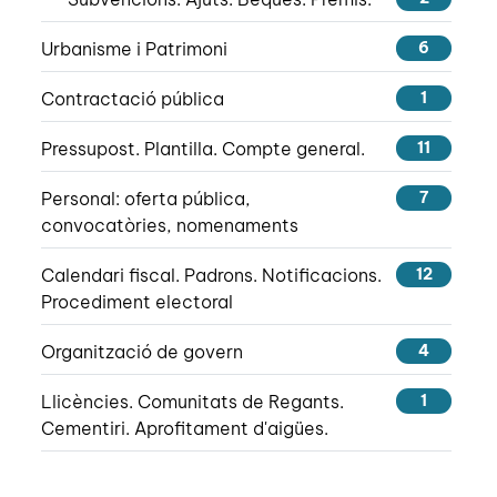
Urbanisme i Patrimoni
6
Contractació pública
1
Pressupost. Plantilla. Compte general.
11
Personal: oferta pública,
7
convocatòries, nomenaments
Calendari fiscal. Padrons. Notificacions.
12
Procediment electoral
Organització de govern
4
Llicències. Comunitats de Regants.
1
Cementiri. Aprofitament d'aigües.