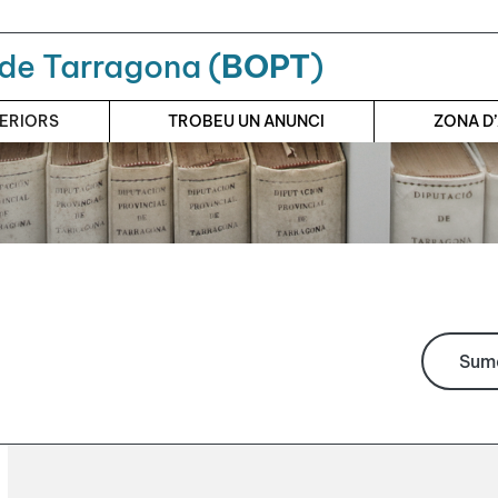
a de Tarragona (
BOPT
)
TERIORS
TROBEU UN ANUNCI
ZONA D
Suma