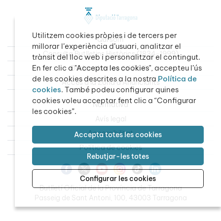
Utilitzem cookies pròpies i de tercers per
Qui som
millorar l’experiència d’usuari, analitzar el
Consulta Butlletins Històrics (1834-1999)
trànsit del lloc web i personalitzar el contingut.
En fer clic a "Accepta les cookies", accepteu l’ús
Dades obertes del BOPT
de les cookies descrites a la nostra
Política de
Accés a la Zona d’Anunciants
cookies
. També podeu configurar quines
cookies voleu acceptar fent clic a “Configurar
Normativa
les cookies”.
Avís legal
Accessibilitat
Accepta totes les cookies
Política de cookies
Rebutjar-les totes
Configurar les cookies
Butlletí Oficial de la Província de Tarragona
Passeig de Sant Antoni, 100, 43003 Tarragona