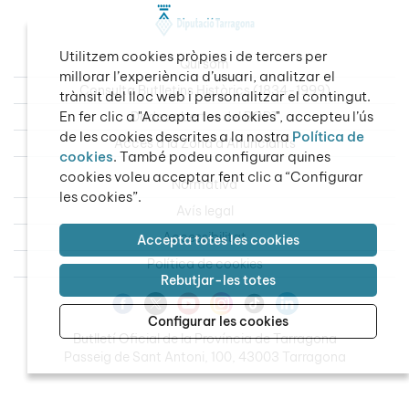
Utilitzem cookies pròpies i de tercers per
Qui som
millorar l’experiència d’usuari, analitzar el
Consulta Butlletins Històrics (1834-1999)
trànsit del lloc web i personalitzar el contingut.
En fer clic a "Accepta les cookies", accepteu l’ús
Dades obertes del BOPT
de les cookies descrites a la nostra
Política de
Accés a la Zona d’Anunciants
cookies
. També podeu configurar quines
cookies voleu acceptar fent clic a “Configurar
Normativa
les cookies”.
Avís legal
Accessibilitat
Accepta totes les cookies
Política de cookies
Rebutjar-les totes
Configurar les cookies
Butlletí Oficial de la Província de Tarragona
Passeig de Sant Antoni, 100, 43003 Tarragona