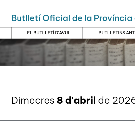
Menú
Contingut principal
Butlletí Oficial de la Provínci
EL BUTLLETÍ D’AVUI
BUTLLETINS AN
Dimecres
8 d'abril
de 202