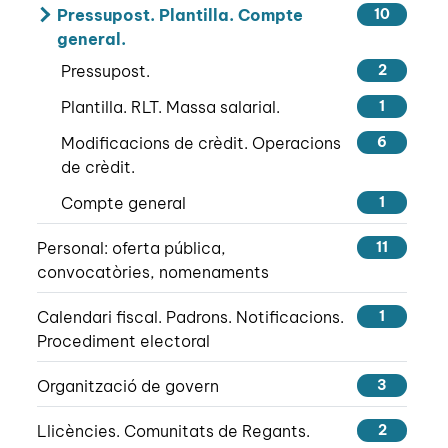
Pressupost. Plantilla. Compte
10
general.
Pressupost.
2
Plantilla. RLT. Massa salarial.
1
Modificacions de crèdit. Operacions
6
de crèdit.
Compte general
1
Personal: oferta pública,
11
convocatòries, nomenaments
Calendari fiscal. Padrons. Notificacions.
1
Procediment electoral
Organització de govern
3
Llicències. Comunitats de Regants.
2