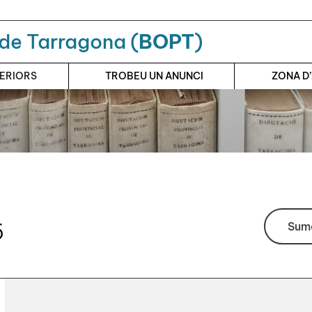
a de Tarragona (
BOPT
)
TERIORS
TROBEU UN ANUNCI
ZONA D
6
Suma