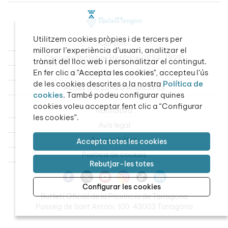
Utilitzem cookies pròpies i de tercers per
Qui som
millorar l’experiència d’usuari, analitzar el
Consulta Butlletins Històrics (1834-1999)
trànsit del lloc web i personalitzar el contingut.
En fer clic a "Accepta les cookies", accepteu l’ús
Dades obertes del BOPT
de les cookies descrites a la nostra
Política de
Accés a la Zona d’Anunciants
cookies
. També podeu configurar quines
cookies voleu acceptar fent clic a “Configurar
Normativa
les cookies”.
Avís legal
Accessibilitat
Accepta totes les cookies
Política de cookies
Rebutjar-les totes
Configurar les cookies
Butlletí Oficial de la Província de Tarragona
Passeig de Sant Antoni, 100, 43003 Tarragona