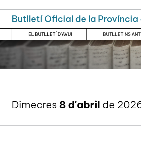
Menú
Contingut principal
Butlletí Oficial de la Provínci
EL BUTLLETÍ D’AVUI
BUTLLETINS AN
Dimecres
8 d'abril
de 202