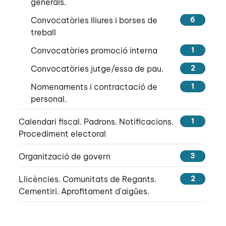
generals.
Convocatòries lliures i borses de
6
treball
Convocatòries promoció interna
1
Convocatòries jutge/essa de pau.
2
Nomenaments i contractació de
1
personal.
Calendari fiscal. Padrons. Notificacions.
1
Procediment electoral
Organització de govern
3
Llicències. Comunitats de Regants.
2
Cementiri. Aprofitament d'aigües.