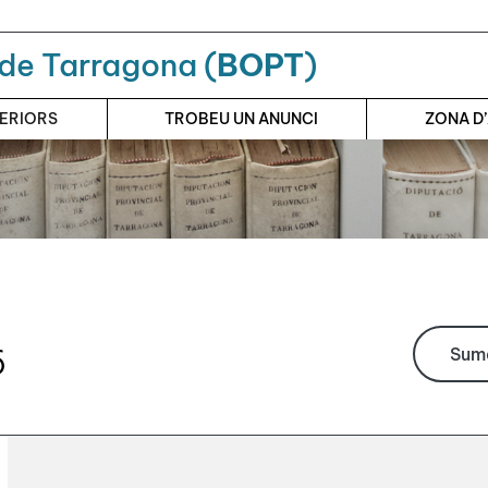
a de Tarragona (
BOPT
)
TERIORS
TROBEU UN ANUNCI
ZONA D
6
Suma