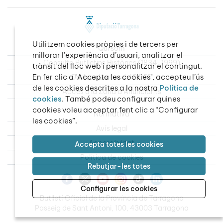
Utilitzem cookies pròpies i de tercers per
Qui som
millorar l’experiència d’usuari, analitzar el
Consulta Butlletins Històrics (1834-1999)
trànsit del lloc web i personalitzar el contingut.
En fer clic a "Accepta les cookies", accepteu l’ús
Dades obertes del BOPT
de les cookies descrites a la nostra
Política de
Accés a la Zona d’Anunciants
cookies
. També podeu configurar quines
cookies voleu acceptar fent clic a “Configurar
Normativa
les cookies”.
Avís legal
Accessibilitat
Accepta totes les cookies
Política de cookies
Rebutjar-les totes
Configurar les cookies
Butlletí Oficial de la Província de Tarragona
Passeig de Sant Antoni, 100, 43003 Tarragona