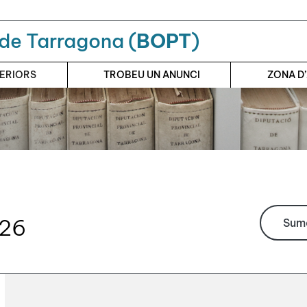
a de Tarragona (
BOPT
)
TERIORS
TROBEU UN ANUNCI
ZONA D
26
Suma