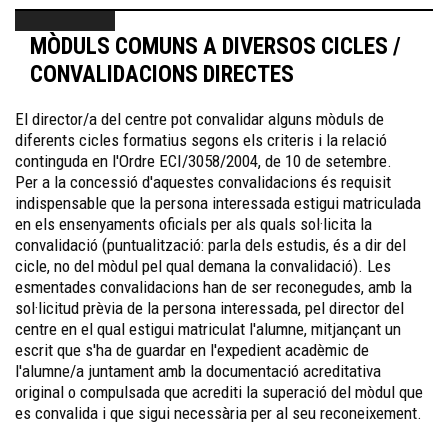
MÒDULS COMUNS A DIVERSOS CICLES /
CONVALIDACIONS DIRECTES
El director/a del centre pot convalidar alguns mòduls de
diferents cicles formatius segons els criteris i la relació
continguda en l'Ordre ECI/3058/2004, de 10 de setembre.
Per a la concessió d'aquestes convalidacions és requisit
indispensable que la persona interessada estigui matriculada
en els ensenyaments oficials per als quals sol·licita la
convalidació (puntualització: parla dels estudis, és a dir del
cicle, no del mòdul pel qual demana la convalidació). Les
esmentades convalidacions han de ser reconegudes, amb la
sol·licitud prèvia de la persona interessada, pel director del
centre en el qual estigui matriculat l'alumne, mitjançant un
escrit que s'ha de guardar en l'expedient acadèmic de
l'alumne/a juntament amb la documentació acreditativa
original o compulsada que acrediti la superació del mòdul que
es convalida i que sigui necessària per al seu reconeixement.