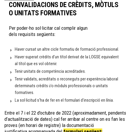
CONVALIDACIONS DE CRÈDITS, MÒTULS
O UNITATS FORMATIVES
Per poder-ho sol·licitar cal complir algun
dels requisits següents:
Haver cursat un altre cicle formatiu de formació professional.
Haver superat crèdits d'un títol derivat de la LOGSE equivalent
al títol que es vol obtenir.
Tenir unitats de competència acreditades.
Tenir validats, acreditats o reconeguts per experiència laboral
determinats crèdits i/o mòduls professionals o unitats
formatives.
La sol·licitud s'ha de fer en el formulari d'inscripció en línia.
Entre el 7 i el 22 d'octubre de 2022 (aproximadament, pendents
d’actualització de dates) cal fer arribar al centre on es fan les
proves (en horari de registre) la documentació
justificativa acompanyada del
formulari següent: