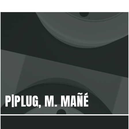
P|PLUG, M. MAÑÉ