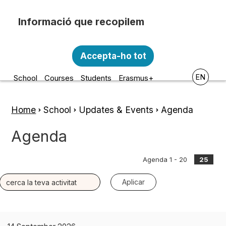
Skip to main content
Recopilem i processem la vostra informació
Escola d'Art i Disseny de la
personal amb les següents finalitats:
Accepta-ho tot
Diputació a Tarragona
Funcionalitat, Analítica.
EN
School
Courses
Students
Erasmus+
Més informació
Canviar preferències
Home
School
Updates & Events
Agenda
Breadcrumb
Agenda
Agenda 1 - 20
25