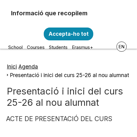
Skip to main content
Recopilem i processem la vostra informació
Escola d'Art i Disseny de la
personal amb les següents finalitats:
Accepta-ho tot
Diputació a Tarragona
Funcionalitat, Analítica.
EN
School
Courses
Students
Erasmus+
Més informació
Canviar preferències
Inici
Agenda
Breadcrumb
Presentació i inici del curs 25-26 al nou alumnat
Presentació i inici del curs
25-26 al nou alumnat
ACTE DE PRESENTACIÓ DEL CURS