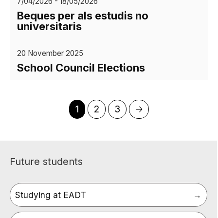
7/04/2026 - 18/05/2026
Beques per als estudis no
universitaris
20 November 2025
School Council Elections
Current
1
Page
2
Page
3
Next
🡢
Pagination
page
page
Future students
Studying at EADT