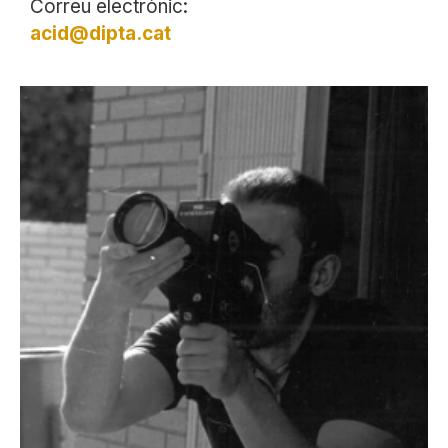
Correu electrònic:
acid@dipta.cat