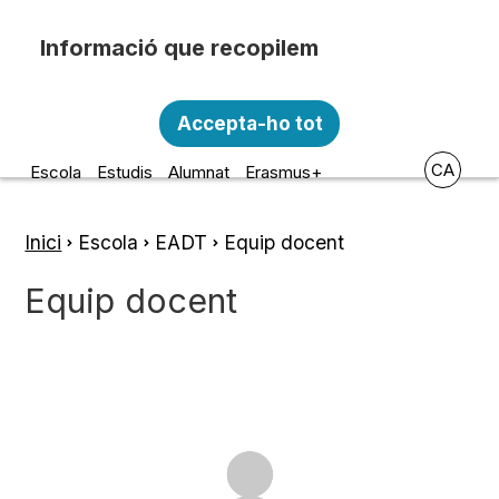
Vés al contingut
Recopilem i processem la vostra informació
Escola d'Art i Disseny de la
personal amb les següents finalitats:
Accepta-ho tot
Diputació a Tarragona
Funcionalitat, Analítica.
CA
Escola
Estudis
Alumnat
Erasmus+
Més informació
Canviar preferències
Inici
Escola
EADT
Equip docent
Fil
d'ariadna
Equip docent