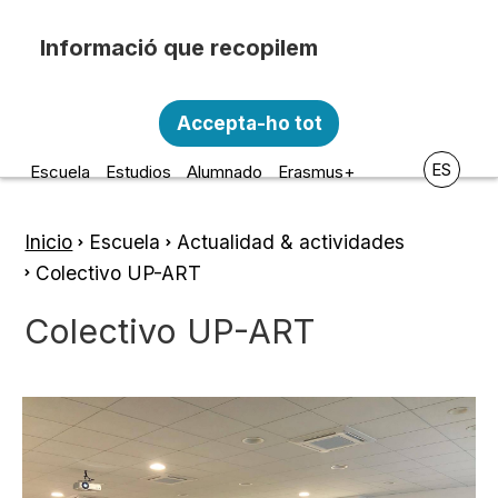
Pasar al contenido principal
Recopilem i processem la vostra informació
Escola d'Art i Disseny de la
personal amb les següents finalitats:
Accepta-ho tot
Diputació a Tarragona
Funcionalitat, Analítica.
ES
Escuela
Estudios
Alumnado
Erasmus+
Més informació
Canviar preferències
Inicio
Escuela
Actualidad & actividades
Ruta
Colectivo UP-ART
de
Colectivo UP-ART
navegación