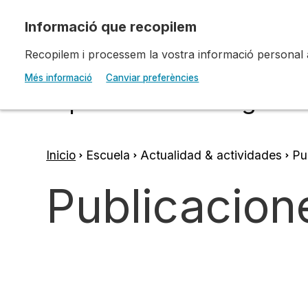
Pasar al contenido principal
Recopilem i processem la vostra informació personal amb
Escola d'Art i Disseny 
Més informació
Canviar preferències
Diputació a Tarragona
Inicio
Escuela
Actualidad & actividades
Pub
Ruta
Publicacion
de
navegación