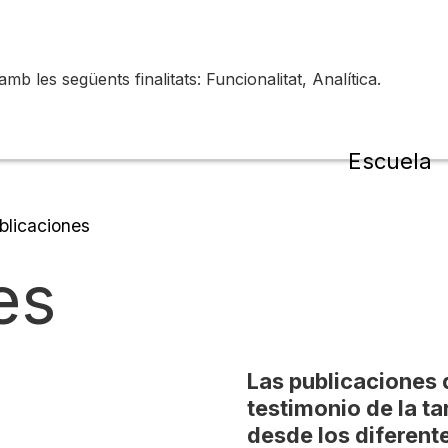
 les següents finalitats: Funcionalitat, Analítica.
de la
Escuela
licaciones
es
Las publicaciones 
testimonio de la ta
desde los diferent