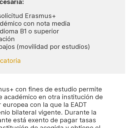
cesaria:
solicitud Erasmus+
adémico con nota media
idioma B1 o superior
ación
abajos (movilidad por estudios)
catoria
mus+ con fines de estudio permite
 académico en otra institución de
r europea con la que la EADT
io bilateral vigente. Durante la
iante está exento de pagar tasas
nstitución de acogida y obtiene el