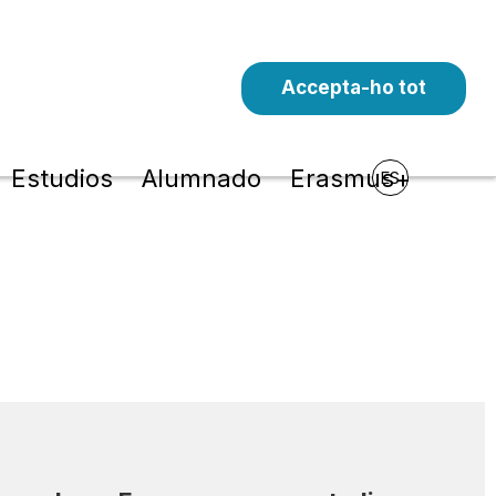
Accepta-ho tot
Estudios
Alumnado
Erasmus+
ES