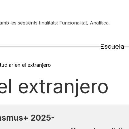
 les següents finalitats: Funcionalitat, Analítica.
de la
Escuela
udiar en el extranjero
el extranjero
rasmus+ 2025-