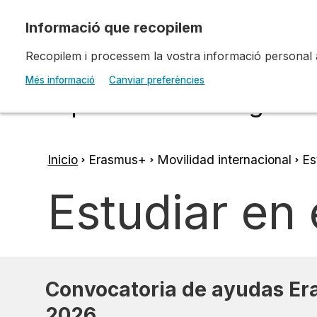
Pasar al contenido principal
Recopilem i processem la vostra informació personal amb
Escola d'Art i Disseny 
Més informació
Canviar preferències
Diputació a Tarragona
Inicio
Erasmus+
Movilidad internacional
Est
Ruta
Estudiar en 
de
navegación
Convocatoria de ayudas E
2026