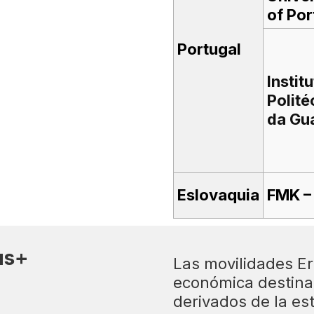
of Por
Portugal
Instit
Polité
da Gu
Eslovaquia
FMK –
us+
Las movilidades 
económica destinad
derivados de la est