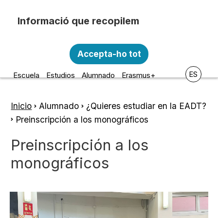
Pasar al contenido principal
Recopilem i processem la vostra informació
Escola d'Art i Disseny de la
personal amb les següents finalitats:
Accepta-ho tot
Diputació a Tarragona
Funcionalitat, Analítica.
ES
Escuela
Estudios
Alumnado
Erasmus+
Més informació
Canviar preferències
Inicio
Alumnado
¿Quieres estudiar en la EADT?
Ruta
Preinscripción a los monográficos
de
Preinscripción a los
navegación
monográficos