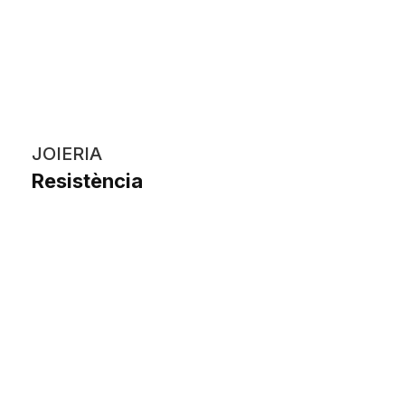
JOIERIA
Resistència
Angie Melissa Jon del Carpio