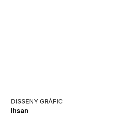
DISSENY GRÀFIC
Ihsan
Chaimae Bouzalhad El Ajjali