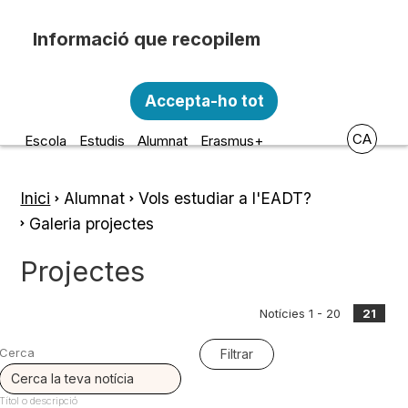
Vés al contingut
Recopilem i processem la vostra informació
Escola d'Art i Disseny de la
personal amb les següents finalitats:
Accepta-ho tot
Diputació a Tarragona
Funcionalitat, Analítica.
CA
Escola
Estudis
Alumnat
Erasmus+
Més informació
Canviar preferències
Inici
Alumnat
Vols estudiar a l'EADT?
Fil
Galeria projectes
d'ariadna
Projectes
Notícies 1 - 20
21
Cerca
Títol o descripció