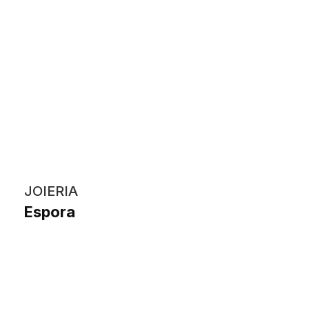
JOIERIA
Espora
Judit Sadurní Rodríguez