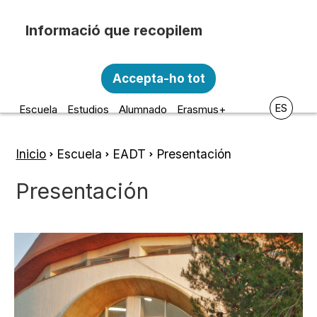
Pasar al contenido principal
Recopilem i processem la vostra informació
Escola d'Art i Disseny de la
personal amb les següents finalitats:
Accepta-ho tot
Diputació a Tarragona
Funcionalitat, Analítica.
ES
Escuela
Estudios
Alumnado
Erasmus+
Més informació
Canviar preferències
Inicio
Escuela
EADT
Presentación
Ruta
de
Presentación
navegación