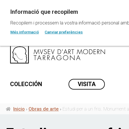
Pasar
al
contenido
principal
Recopilem i processem la vostra informació personal amb les
Més informació
Canviar preferències
COLECCIÓN
VISITA
Inicio
Obras de arte
Estudi per a un fris. Monument 
Ruta
de