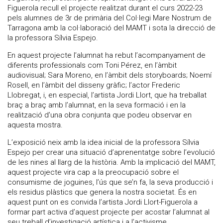
Figuerola recull el projecte realitzat durant el curs 2022-23
pels alumnes de 3r de primària del Col·legi Mare Nostrum de
Tarragona amb la col·laboració del MAMT i sota la direcció de
la professora Sílvia Espejo.
En aquest projecte l’alumnat ha rebut l’acompanyament de
diferents professionals com Toni Pérez, en l’àmbit
audiovisual; Sara Moreno, en l’àmbit dels storyboards; Noemí
Rosell, en l’àmbit del disseny gràfic; l’actor Frederic
Llobregat, i, en especial, l’artista Jordi Llort, que ha treballat
braç a braç amb l’alumnat, en la seva formació i en la
realització d’una obra conjunta que podeu observar en
aquesta mostra.
L’exposició neix amb la idea inicial de la professora Sílvia
Espejo per crear una situació d’aprenentatge sobre l’evolució
de les nines al llarg de la història. Amb la implicació del MAMT,
aquest projecte vira cap a la preocupació sobre el
consumisme de joguines, l’ús que se’n fa, la seva producció i
els residus plàstics que genera la nostra societat. És en
aquest punt on es convida l’artista Jordi Llort-Figuerola a
formar part activa d’aquest projecte per acostar l’alumnat al
seu treball d’investigació artística i a l’activisme