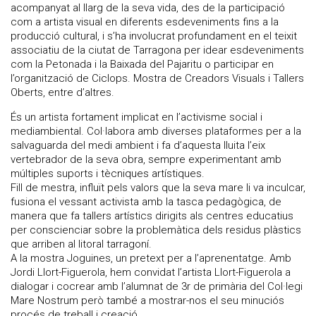
acompanyat al llarg de la seva vida, des de la participació
com a artista visual en diferents esdeveniments fins a la
producció cultural, i s’ha involucrat profundament en el teixit
associatiu de la ciutat de Tarragona per idear esdeveniments
com la Petonada i la Baixada del Pajaritu o participar en
l’organització de Ciclops. Mostra de Creadors Visuals i Tallers
Oberts, entre d’altres.
És un artista fortament implicat en l’activisme social i
mediambiental. Col·labora amb diverses plataformes per a la
salvaguarda del medi ambient i fa d’aquesta lluita l’eix
vertebrador de la seva obra, sempre experimentant amb
múltiples suports i tècniques artístiques.
Fill de mestra, influït pels valors que la seva mare li va inculcar,
fusiona el vessant activista amb la tasca pedagògica, de
manera que fa tallers artístics dirigits als centres educatius
per conscienciar sobre la problemàtica dels residus plàstics
que arriben al litoral tarragoní.
A la mostra Joguines, un pretext per a l’aprenentatge. Amb
Jordi Llort-Figuerola, hem convidat l’artista Llort-Figuerola a
dialogar i cocrear amb l’alumnat de 3r de primària del Col·legi
Mare Nostrum però també a mostrar-nos el seu minuciós
procés de treball i creació.