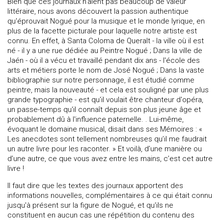
Bien que ces journaux n'aient pas beaucoup de valeur
littéraire, nous avons découvert la passion authentique
qu'éprouvait Nogué pour la musique et le monde lyrique, en
plus de la facette picturale pour laquelle notre artiste est
connu. En effet, à Santa Coloma de Queralt - la ville où il est
né - il y a une rue dédiée au Peintre Nogué ; Dans la ville de
Jaén - où il a vécu et travaillé pendant dix ans - l'école des
arts et métiers porte le nom de José Nogué ; Dans la vaste
bibliographie sur notre personnage, il est étudié comme
peintre, mais la nouveauté - et cela est souligné par une plus
grande typographie - est qu'il voulait être chanteur d'opéra,
un passe-temps qu'il connaît depuis son plus jeune âge et
probablement dû à l'influence paternelle. . Lui-même,
évoquant le domaine musical, disait dans ses Mémoires : «
Les anecdotes sont tellement nombreuses qu’il me faudrait
un autre livre pour les raconter. » Et voilà, d’une manière ou
d’une autre, ce que vous avez entre les mains, c’est cet autre
livre !
Il faut dire que les textes des journaux apportent des
informations nouvelles, complémentaires à ce qui était connu
jusqu'à présent sur la figure de Nogué, et qu'ils ne
constituent en aucun cas une répétition du contenu des