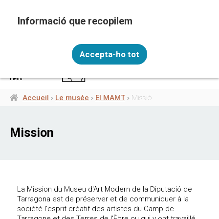
Aller
au
contenu
principal
Recopilem i processem la vostra informació
FRA
personal amb les següents finalitats: Funcionalitat,
Accepta-ho tot
Analítica.
Més informació
menú
Canviar preferències
Accueil
Le musée
El MAMT
Missió
Fil
d'Ariane
Mission
La Mission du Museu d'Art Modern de la Diputació de
Tarragona est de préserver et de communiquer à la
société l'esprit créatif des artistes du Camp de
Tarragone et des Terres de l'Èbre ou qui y ont travaillé