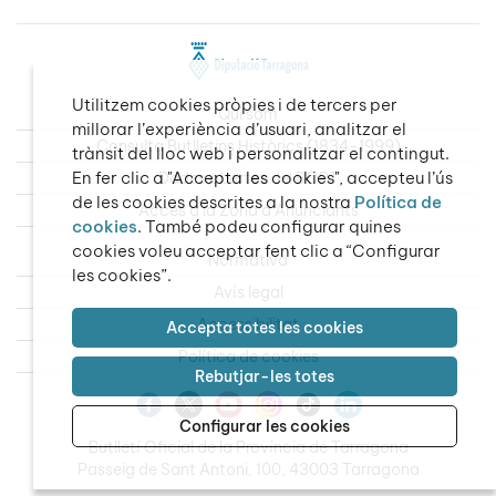
Utilitzem cookies pròpies i de tercers per
Qui som
millorar l’experiència d’usuari, analitzar el
Consulta Butlletins Històrics (1834-1999)
trànsit del lloc web i personalitzar el contingut.
En fer clic a "Accepta les cookies", accepteu l’ús
Dades obertes del BOPT
de les cookies descrites a la nostra
Política de
Accés a la Zona d’Anunciants
cookies
. També podeu configurar quines
cookies voleu acceptar fent clic a “Configurar
Normativa
les cookies”.
Avís legal
Accessibilitat
Accepta totes les cookies
Política de cookies
Rebutjar-les totes
Configurar les cookies
Butlletí Oficial de la Província de Tarragona
Passeig de Sant Antoni, 100, 43003 Tarragona