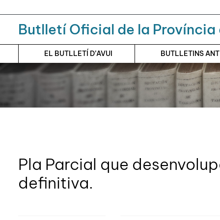
Menú
Contingut principal
Butlletí Oficial de la Provínci
EL BUTLLETÍ D’AVUI
BUTLLETINS AN
Pla Parcial que desenvolu
definitiva.