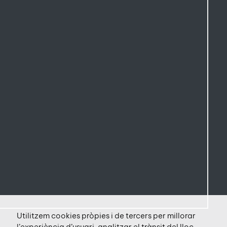
Utilitzem cookies pròpies i de tercers per millorar
l’experiència d’usuari, analitzar el trànsit del lloc