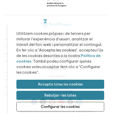
Utilitzem cookies pròpies i de tercers per
Qui som
millorar l’experiència d’usuari, analitzar el
Consulta Butlletins Històrics (1834-1999)
trànsit del lloc web i personalitzar el contingut.
En fer clic a "Accepta les cookies", accepteu l’ús
Dades obertes del BOPT
de les cookies descrites a la nostra
Política de
Accés a la Zona d’Anunciants
cookies
. També podeu configurar quines
cookies voleu acceptar fent clic a “Configurar
Normativa
les cookies”.
Avís legal
Accessibilitat
Accepta totes les cookies
Política de cookies
Rebutjar-les totes
Configurar les cookies
Butlletí Oficial de la Província de Tarragona