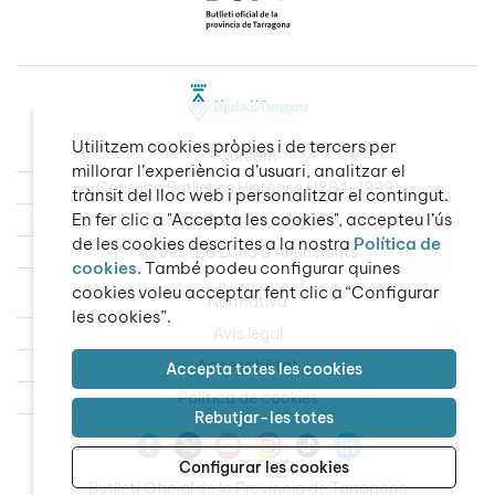
Utilitzem cookies pròpies i de tercers per
Qui som
millorar l’experiència d’usuari, analitzar el
Consulta Butlletins Històrics (1834-1999)
trànsit del lloc web i personalitzar el contingut.
En fer clic a "Accepta les cookies", accepteu l’ús
Dades obertes del BOPT
de les cookies descrites a la nostra
Política de
Accés a la Zona d’Anunciants
cookies
. També podeu configurar quines
cookies voleu acceptar fent clic a “Configurar
Normativa
les cookies”.
Avís legal
Accessibilitat
Accepta totes les cookies
Política de cookies
Rebutjar-les totes
Configurar les cookies
Butlletí Oficial de la Província de Tarragona