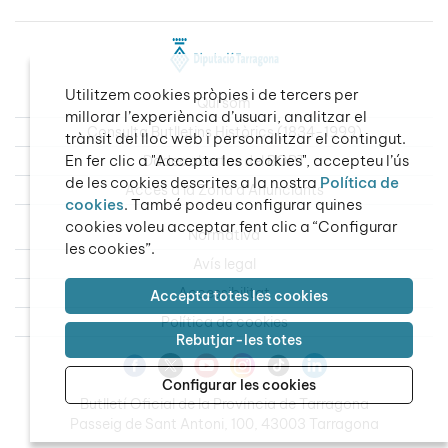
Utilitzem cookies pròpies i de tercers per
Qui som
millorar l’experiència d’usuari, analitzar el
Consulta Butlletins Històrics (1834-1999)
trànsit del lloc web i personalitzar el contingut.
En fer clic a "Accepta les cookies", accepteu l’ús
Dades obertes del BOPT
de les cookies descrites a la nostra
Política de
Accés a la Zona d’Anunciants
cookies
. També podeu configurar quines
cookies voleu acceptar fent clic a “Configurar
Normativa
les cookies”.
Avís legal
Accessibilitat
Accepta totes les cookies
Política de cookies
Rebutjar-les totes
Configurar les cookies
Butlletí Oficial de la Província de Tarragona
Passeig de Sant Antoni, 100, 43003 Tarragona