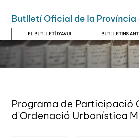
Menú
Contingut principal
Butlletí Oficial de la Provínci
EL BUTLLETÍ D’AVUI
BUTLLETINS AN
Programa de Participació 
d'Ordenació Urbanística M