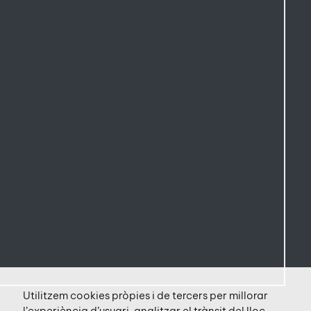
Utilitzem cookies pròpies i de tercers per millorar
l’experiència d’usuari, analitzar el trànsit del lloc