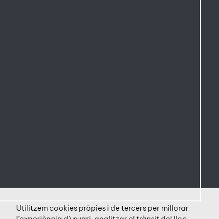
Utilitzem cookies pròpies i de tercers per millorar
l’experiència d’usuari, analitzar el trànsit del lloc