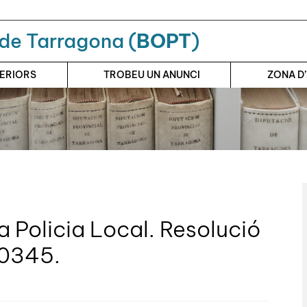
a de Tarragona (
BOPT
)
TERIORS
TROBEU UN ANUNCI
ZONA D
 Policia Local. Resolució
00345.