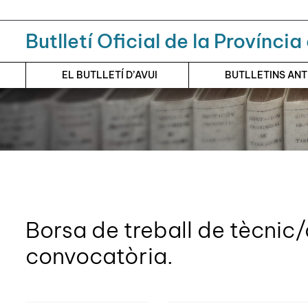
Menú
Contingut principal
Butlletí Oficial de la Provínci
EL BUTLLETÍ D’AVUI
BUTLLETINS AN
Borsa de treball de tècnic/
convocatòria.