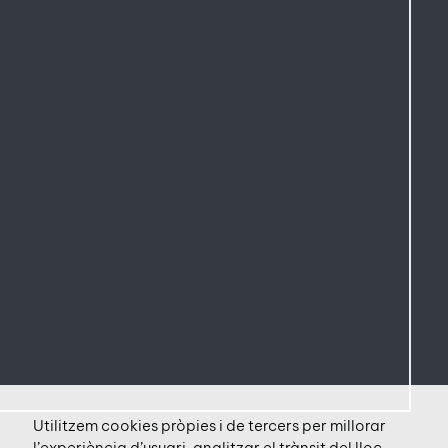
Utilitzem cookies pròpies i de tercers per millorar
l’experiència d’usuari, analitzar el trànsit del lloc