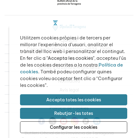
Utilitzem cookies pròpies i de tercers per
Qui som
millorar l’experiència d’usuari, analitzar el
Consulta Butlletins Històrics (1834-1999)
trànsit del lloc web i personalitzar el contingut.
En fer clic a "Accepta les cookies", accepteu l’ús
Dades obertes del BOPT
de les cookies descrites a la nostra
Política de
Accés a la Zona d’Anunciants
cookies
. També podeu configurar quines
cookies voleu acceptar fent clic a “Configurar
Normativa
les cookies”.
Avís legal
Accessibilitat
Accepta totes les cookies
Política de cookies
Rebutjar-les totes
Configurar les cookies
Butlletí Oficial de la Província de Tarragona