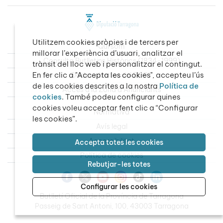
Utilitzem cookies pròpies i de tercers per
Qui som
millorar l’experiència d’usuari, analitzar el
Consulta Butlletins Històrics (1834-1999)
trànsit del lloc web i personalitzar el contingut.
En fer clic a "Accepta les cookies", accepteu l’ús
Dades obertes del BOPT
de les cookies descrites a la nostra
Política de
Accés a la Zona d’Anunciants
cookies
. També podeu configurar quines
cookies voleu acceptar fent clic a “Configurar
Normativa
les cookies”.
Avís legal
Accessibilitat
Accepta totes les cookies
Política de cookies
Rebutjar-les totes
Configurar les cookies
Butlletí Oficial de la Província de Tarragona
Passeig de Sant Antoni, 100, 43003 Tarragona