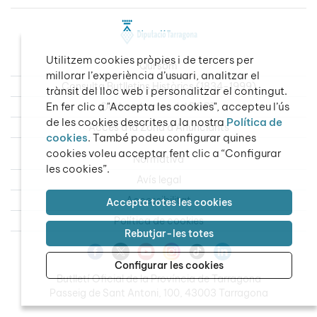
Utilitzem cookies pròpies i de tercers per
Qui som
millorar l’experiència d’usuari, analitzar el
Consulta Butlletins Històrics (1834-1999)
trànsit del lloc web i personalitzar el contingut.
En fer clic a "Accepta les cookies", accepteu l’ús
Dades obertes del BOPT
de les cookies descrites a la nostra
Política de
Accés a la Zona d’Anunciants
cookies
. També podeu configurar quines
cookies voleu acceptar fent clic a “Configurar
Normativa
les cookies”.
Avís legal
Accessibilitat
Accepta totes les cookies
Política de cookies
Rebutjar-les totes
Configurar les cookies
Butlletí Oficial de la Província de Tarragona
Passeig de Sant Antoni, 100, 43003 Tarragona