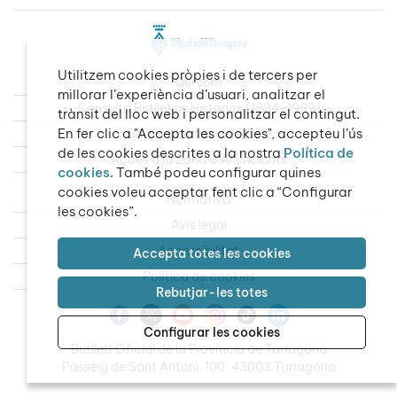
Utilitzem cookies pròpies i de tercers per
Qui som
millorar l’experiència d’usuari, analitzar el
Consulta Butlletins Històrics (1834-1999)
trànsit del lloc web i personalitzar el contingut.
En fer clic a "Accepta les cookies", accepteu l’ús
Dades obertes del BOPT
de les cookies descrites a la nostra
Política de
Accés a la Zona d’Anunciants
cookies
. També podeu configurar quines
cookies voleu acceptar fent clic a “Configurar
Normativa
les cookies”.
Avís legal
Accessibilitat
Accepta totes les cookies
Política de cookies
Rebutjar-les totes
Configurar les cookies
Butlletí Oficial de la Província de Tarragona
Passeig de Sant Antoni, 100, 43003 Tarragona