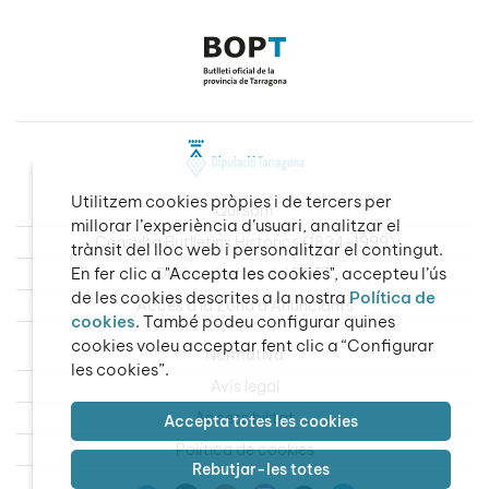
Utilitzem cookies pròpies i de tercers per
Qui som
millorar l’experiència d’usuari, analitzar el
Consulta Butlletins Històrics (1834-1999)
trànsit del lloc web i personalitzar el contingut.
En fer clic a "Accepta les cookies", accepteu l’ús
Dades obertes del BOPT
de les cookies descrites a la nostra
Política de
Accés a la Zona d’Anunciants
cookies
. També podeu configurar quines
cookies voleu acceptar fent clic a “Configurar
Normativa
les cookies”.
Avís legal
Accessibilitat
Accepta totes les cookies
Política de cookies
Rebutjar-les totes