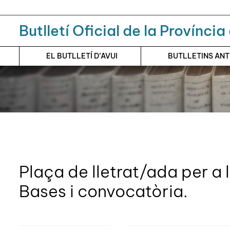
Menú
Contingut principal
Butlletí Oficial de la Provínci
EL BUTLLETÍ D’AVUI
BUTLLETINS AN
Plaça de lletrat/ada per a l
Bases i convocatòria.