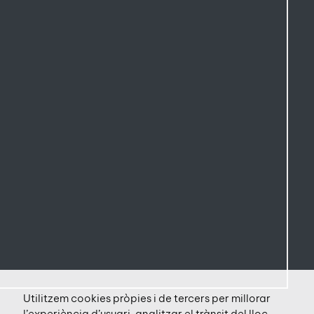
Utilitzem cookies pròpies i de tercers per millorar
l’experiència d’usuari, analitzar el trànsit del lloc