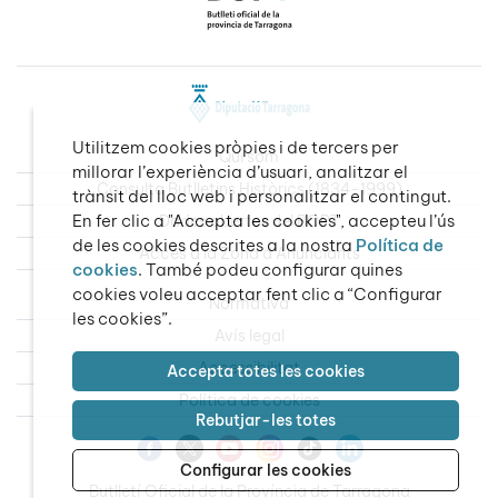
Utilitzem cookies pròpies i de tercers per
Qui som
millorar l’experiència d’usuari, analitzar el
Consulta Butlletins Històrics (1834-1999)
trànsit del lloc web i personalitzar el contingut.
En fer clic a "Accepta les cookies", accepteu l’ús
Dades obertes del BOPT
de les cookies descrites a la nostra
Política de
Accés a la Zona d’Anunciants
cookies
. També podeu configurar quines
cookies voleu acceptar fent clic a “Configurar
Normativa
les cookies”.
Avís legal
Accessibilitat
Accepta totes les cookies
Política de cookies
Rebutjar-les totes
Configurar les cookies
Butlletí Oficial de la Província de Tarragona