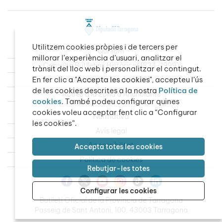
Utilitzem cookies pròpies i de tercers per
Qui som
millorar l’experiència d’usuari, analitzar el
Consulta Butlletins Històrics (1834-1999)
trànsit del lloc web i personalitzar el contingut.
En fer clic a "Accepta les cookies", accepteu l’ús
Dades obertes del BOPT
de les cookies descrites a la nostra
Política de
Accés a la Zona d’Anunciants
cookies
. També podeu configurar quines
cookies voleu acceptar fent clic a “Configurar
Normativa
les cookies”.
Avís legal
Accessibilitat
Accepta totes les cookies
Política de cookies
Rebutjar-les totes
Configurar les cookies
Butlletí Oficial de la Província de Tarragona
Passeig de Sant Antoni, 100, 43003 Tarragona