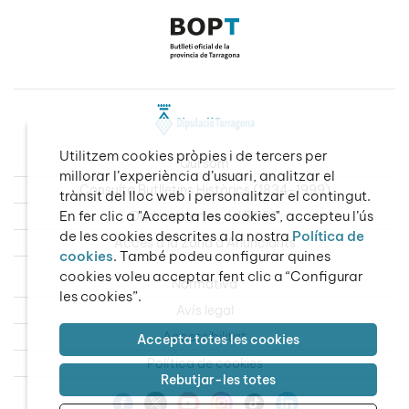
Utilitzem cookies pròpies i de tercers per
Qui som
millorar l’experiència d’usuari, analitzar el
Consulta Butlletins Històrics (1834-1999)
trànsit del lloc web i personalitzar el contingut.
En fer clic a "Accepta les cookies", accepteu l’ús
Dades obertes del BOPT
de les cookies descrites a la nostra
Política de
Accés a la Zona d’Anunciants
cookies
. També podeu configurar quines
cookies voleu acceptar fent clic a “Configurar
Normativa
les cookies”.
Avís legal
Accessibilitat
Accepta totes les cookies
Política de cookies
Rebutjar-les totes