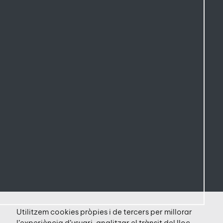
Utilitzem cookies pròpies i de tercers per millorar
l’experiència d’usuari, analitzar el trànsit del lloc