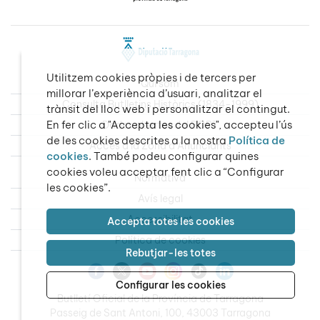
Utilitzem cookies pròpies i de tercers per
Qui som
millorar l’experiència d’usuari, analitzar el
Consulta Butlletins Històrics (1834-1999)
trànsit del lloc web i personalitzar el contingut.
En fer clic a "Accepta les cookies", accepteu l’ús
Dades obertes del BOPT
de les cookies descrites a la nostra
Política de
Accés a la Zona d’Anunciants
cookies
. També podeu configurar quines
cookies voleu acceptar fent clic a “Configurar
Normativa
les cookies”.
Avís legal
Accessibilitat
Accepta totes les cookies
Política de cookies
Rebutjar-les totes
Configurar les cookies
Butlletí Oficial de la Província de Tarragona
Passeig de Sant Antoni, 100, 43003 Tarragona