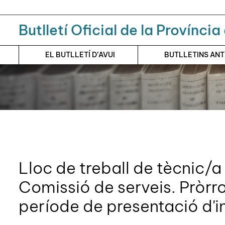
Menú
Contingut principal
Butlletí Oficial de la Provínci
EL BUTLLETÍ D’AVUI
BUTLLETINS AN
Lloc de treball de tècnic/a 
Comissió de serveis. Pròrr
període de presentació d'i