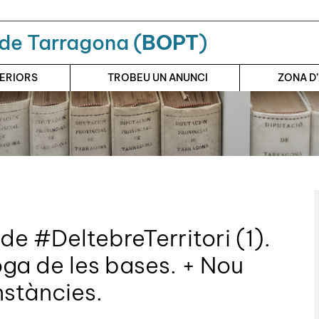
a de Tarragona (
BOPT
)
TERIORS
TROBEU UN ANUNCI
ZONA D
de #DeltebreTerritori (1).
oga de les bases. + Nou
nstàncies.