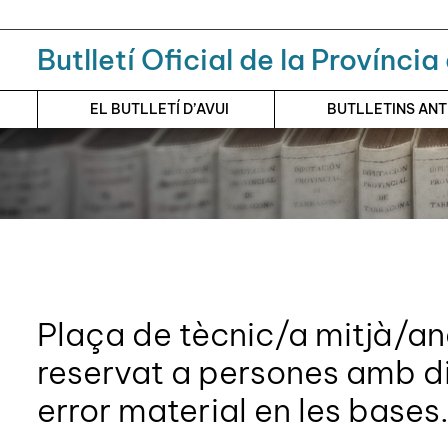
Menú
Contingut principal
Butlletí Oficial de la Provínci
EL BUTLLETÍ D’AVUI
BUTLLETINS AN
Plaça de tècnic/a mitjà/ana
reservat a persones amb di
error material en les bases