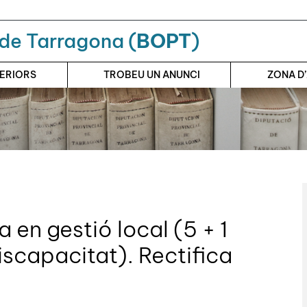
a de Tarragona (
BOPT
)
TERIORS
TROBEU UN ANUNCI
ZONA D
 en gestió local (5 + 1
scapacitat). Rectifica
.