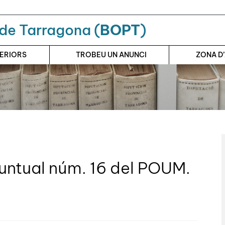
a de Tarragona (
BOPT
)
TERIORS
TROBEU UN ANUNCI
ZONA D
untual núm. 16 del POUM.