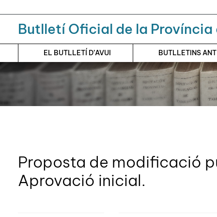
Menú
Contingut principal
Butlletí Oficial de la Provínci
EL BUTLLETÍ D’AVUI
BUTLLETINS AN
Proposta de modificació p
Aprovació inicial.