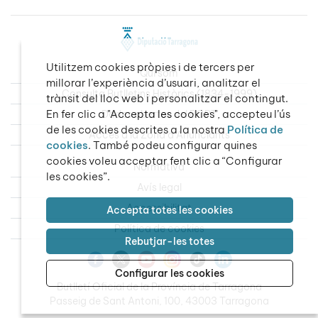
Utilitzem cookies pròpies i de tercers per
Qui som
millorar l’experiència d’usuari, analitzar el
Consulta Butlletins Històrics (1834-1999)
trànsit del lloc web i personalitzar el contingut.
En fer clic a "Accepta les cookies", accepteu l’ús
Dades obertes del BOPT
de les cookies descrites a la nostra
Política de
Accés a la Zona d’Anunciants
cookies
. També podeu configurar quines
cookies voleu acceptar fent clic a “Configurar
Normativa
les cookies”.
Avís legal
Accessibilitat
Accepta totes les cookies
Política de cookies
Rebutjar-les totes
Configurar les cookies
Butlletí Oficial de la Província de Tarragona
Passeig de Sant Antoni, 100, 43003 Tarragona