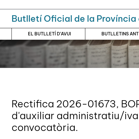
Menú
Contingut principal
Butlletí Oficial de la Provínci
EL BUTLLETÍ D’AVUI
BUTLLETINS AN
Rectifica 2026-01673, BO
d'auxiliar administratiu/iva
convocatòria.