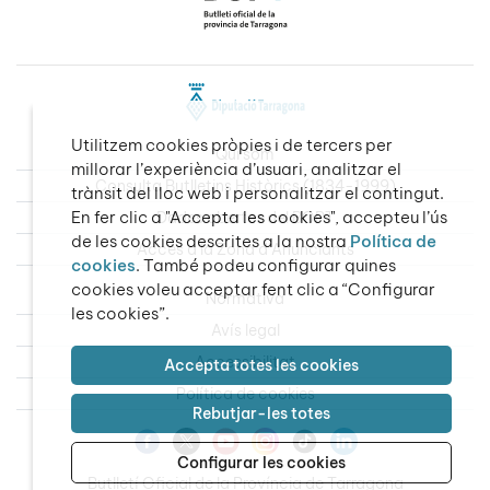
Utilitzem cookies pròpies i de tercers per
Qui som
millorar l’experiència d’usuari, analitzar el
Consulta Butlletins Històrics (1834-1999)
trànsit del lloc web i personalitzar el contingut.
En fer clic a "Accepta les cookies", accepteu l’ús
Dades obertes del BOPT
de les cookies descrites a la nostra
Política de
Accés a la Zona d’Anunciants
cookies
. També podeu configurar quines
cookies voleu acceptar fent clic a “Configurar
Normativa
les cookies”.
Avís legal
Accessibilitat
Accepta totes les cookies
Política de cookies
Rebutjar-les totes
Configurar les cookies
Butlletí Oficial de la Província de Tarragona