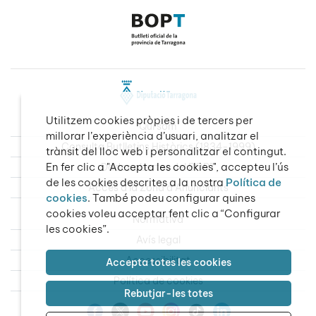
Utilitzem cookies pròpies i de tercers per
Qui som
millorar l’experiència d’usuari, analitzar el
Consulta Butlletins Històrics (1834-1999)
trànsit del lloc web i personalitzar el contingut.
En fer clic a "Accepta les cookies", accepteu l’ús
Dades obertes del BOPT
de les cookies descrites a la nostra
Política de
Accés a la Zona d’Anunciants
cookies
. També podeu configurar quines
cookies voleu acceptar fent clic a “Configurar
Normativa
les cookies”.
Avís legal
Accessibilitat
Accepta totes les cookies
Política de cookies
Rebutjar-les totes